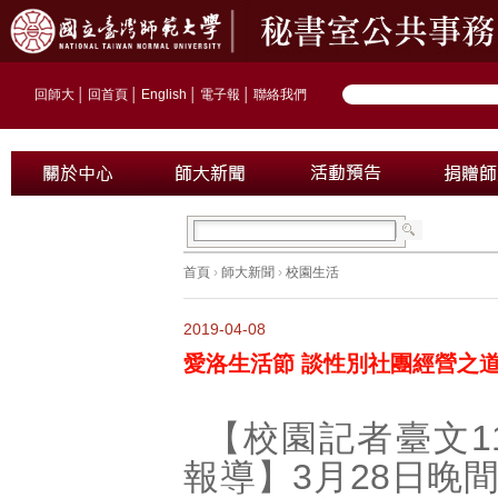
回師大
│
回首頁
│
English
│
電子報
│
聯絡我們
首頁
›
師大新聞
›
校園生活
2019-04-08
愛洛生活節 談性別社團經營之
【校園記者臺文1
報導】3月28日晚