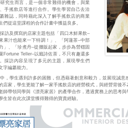
院研究生而言，是一個非常難得的機會，與業
、手搖飲店等進行合作。學生學習自己去洽
纂雜誌，同時藉此深入了解手搖飲店的商業
生們從這堂課程的合作計畫中獲益良多。
採訪及撰寫的店家主題包括「四口木鮮果飲–
來果汁也能來一下特調！」、「阿蓮茶–中部
力」、「珍煮丹–從攤販起家，步步為營穩固
ortune Teller–以籤詩佐茶，不只有趣還多
。採訪內容呈現了多元的主題，展現學生們
文字編纂能力。
程中，學生遇到許多的困難，但憑藉著創意和毅力，並展現誠意
的店家，學生更能了解一家手搖飲店的經營模式，與經營背後不
老師帶領同學與《漂亮家居》的產學合作，透過實務上的思考與
學生皆在此次課堂獲得難得的寶貴經驗。