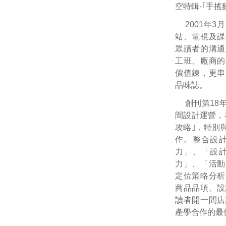
空特輯‐｢手搖
2001年
站、電視及課
眾讀者的溝通
工班、廠商的
價值鍊，更串
品味誌。
創刊第18
間設計運營，
攻略｣，特別
作。整合設
力」、「設
力」、「活動
定位策略分析
商品品項、設
讀者開一間店
產學合作的最