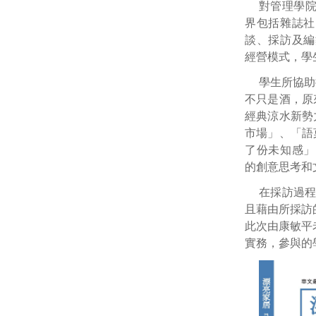
對管理學
界包括雜誌社
談、採訪及編
經營模式，學
學生所協助
不只是酒，原
經典涼水新勢
市場」、「語菓F
了份未知感」
的創意思考和
在採訪過
且藉由所採訪
此次由康敏平
實務，參與的