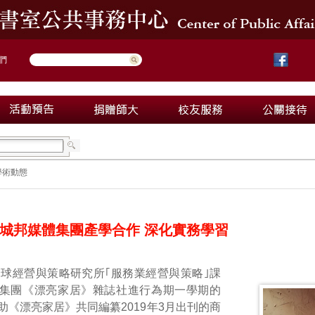
們
學術動態
城邦媒體集團產學合作 深化實務學習
球經營與策略研究所｢服務業經營與策略｣課
集團《漂亮家居》雜誌社進行為期一學期的
助《漂亮家居》共同編纂2019年3月出刊的商