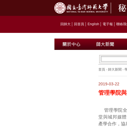
回師大
│
回首頁
│
English
│
電子報
│
聯絡我
首頁
›
師大新聞
›
2019-03-22
管理學院與
管理學院全
堂與城邦媒體
產學合作，協