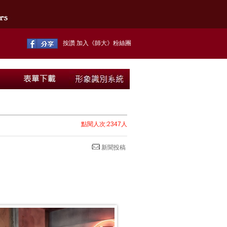
按讚 加入《師大》粉絲團
點閱人次:2347人
新聞投稿