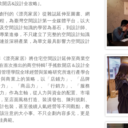
飲開店&設計全攻略｣。
3月創刊的《漂亮家居》從雜誌延伸至圖書、網
程，為臺灣空間設計第一全媒體平台，以大
及空間設計知識的學習為基石，到設計師、
專業進修，不只建立了完整的空間設計知識
連並深耕產業，為華文最具影響力空間設計
年《漂亮家居》將住宅空間設計延伸至商業空
在首次推出的商空特輯｢手搖飲開店＆設計全
與管理學院全球經營與策略研究所進行產學合
計與商業上的策略，以「店鋪力」、「品牌
計力」、「商品力」、「行銷力」、「服務
力」作為主軸，從人力與資金的配置、市場
，至店面風格打造、裝潢發包、陳列規劃、
計包裝，甚至後續人氣經營等不同觀點，教
該注意的大小事。不只企劃內容多元，更是
佳典範。