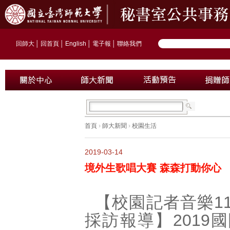
回師大
│
回首頁
│
English
│
電子報
│
聯絡我們
首頁
›
師大新聞
›
校園生活
2019-03-14
境外生歌唱大賽 森森打動你心
【校園記者音樂11
採訪報導】2019