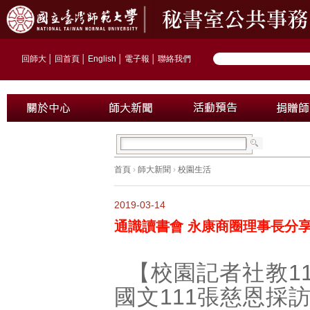
回師大
│
回首頁
│
English
│
電子報
│
聯絡我們
首頁
›
師大新聞
›
校園生活
2019-03-14
通識讀書會 永康商圈理事長分
【校園記者社教11
國文111張慈恩採