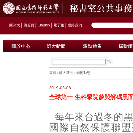
回師大
│
回首頁
│
English
│
電子報
│
聯絡我們
首頁
›
師大新聞
›
學術動態
2019-03-08
全球第一 生科學院參與解碼黑
每年來台過冬的
國際自然保護聯盟