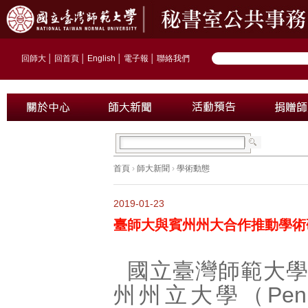
回師大
│
回首頁
│
English
│
電子報
│
聯絡我們
首頁
›
師大新聞
›
學術動態
2019-01-23
臺師大與賓州州大合作推動學術
國立臺灣師範大
州州立大學（Pennsy