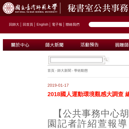
回師大
│
回首頁
│
English
│
電子報
│
聯絡我們
首頁
›
師大新聞
›
學術動態
2019-01-17
2018國人運動環境觀感大調查 總
【公共事務中心
園記者許紹萱報導