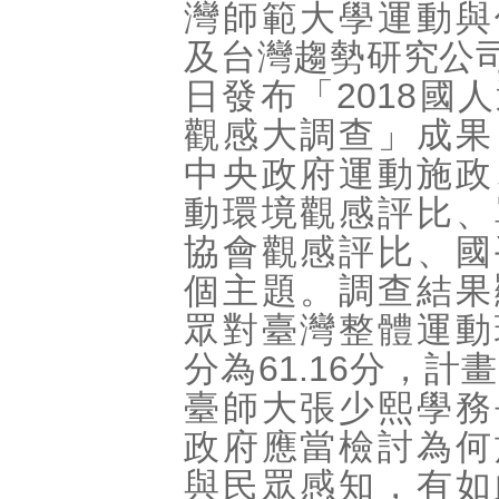
灣師範大學運動與
及台灣趨勢研究公司
日發布「2018國
觀感大調查」成果
中央政府運動施政
動環境觀感評比、
協會觀感評比、國
個主題。調查結果
眾對臺灣整體運動
分為61.16分，計
臺師大張少熙學務
政府應當檢討為何
與民眾感知，有如