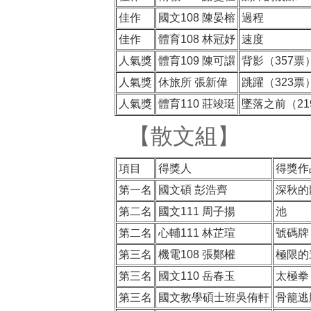
佳作
國文108 陳晏榕
過程
佳作
體育108 林冠妤
速度
人氣獎
體育109 陳可譞
背影（357票
人氣獎
休旅所 張新偉
跳躍（323票
人氣獎
體育110 莊竣珽
墜落之前（21
【散文組】
項目
得獎人
得獎作
第一名
國文碩 彭浩齊
深秋的
第二名
國文111 周子揚
池
第二名
心輔111 林芷瑄
號碼牌
第三名
機電108 張鄭權
極限的
第三名
國文110 岳春玉
太極拳
第三名
國文教學碩士班吳侑軒
骨籠逃