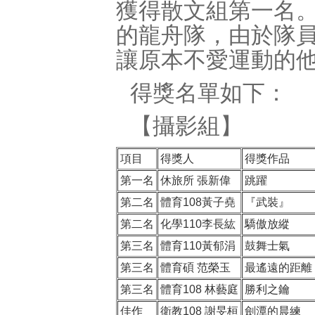
獲得散文組第一名
的龍舟隊，由於隊
讓原本不愛運動的
得獎名單如下：
【攝影組】
項目
得獎人
得獎作品
第一名
休旅所 張新偉
跳躍
第二名
體育108黃子堯
『武裝』
第二名
化學110李長紘
驕傲放縱
第三名
體育110黃郁涓
鼓舞士氣
第三名
體育碩 范榮玉
最遙遠的距離
第三名
體育108 林藝庭
勝利之鑰
佳作
衛教108 謝旻桓
劍潭的晨練