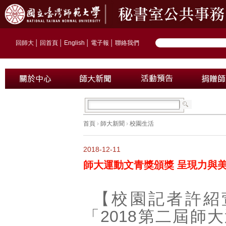
回師大
│
回首頁
│
English
│
電子報
│
聯絡我們
首頁
›
師大新聞
›
校園生活
2018-12-11
師大運動文青獎頒獎 呈現力與
【校園記者許紹
「2018第二屆師