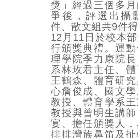
獎」經過三個多月
爭後，評選出攝影
件、散文組共9件
12月11日於校本
行頒獎典禮。運動
理學院季力康院長
系林玫君主任、體
王鶴森、體育研究
心詹俊成、國文學
教授、體育學系王
教授與曾明生講師
宴、擔任頒獎人，
排排灣族鼻笛及扯