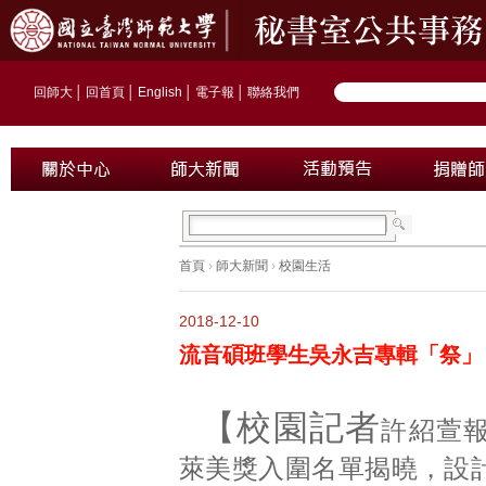
回師大
│
回首頁
│
English
│
電子報
│
聯絡我們
首頁
›
師大新聞
›
校園生活
2018-12-10
流音碩班學生吳永吉專輯「祭」
【校園記者
許紹萱報
萊美獎入圍名單揭曉，設