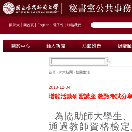
回師大
│
回首頁
│
English
│
電子報
│
聯絡我們
首頁
›
師大新聞
›
校園生活
2018-12-04
增能活動研習講座 教甄考試分
為協助師大學生
通過教師資格檢定