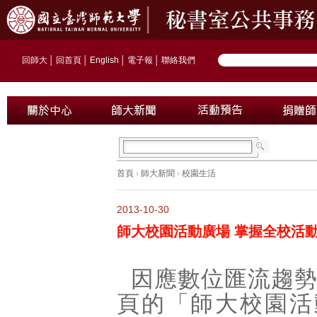
回師大
│
回首頁
│
English
│
電子報
│
聯絡我們
首頁
›
師大新聞
›
校園生活
2013-10-30
師大校園活動廣場 掌握全校活動
因應數位匯流趨
頁的「師大校園活