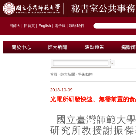
回師大
│
回首頁
│
English
│
電子報
│
聯絡我們
首頁
›
師大新聞
›
學術動態
2018-10-09
光電所研發快速、無需前置的食
國立臺灣師範大
研究所教授謝振傑