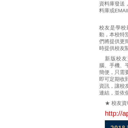
資料庫發送
料庫或EMA
校友是學校
動，本校特
們將提供更
時提供校友
新版校友
腦、手機、
簡便，只需
即可定期收
資訊，讓校
連結，並依
★ 校友
http://a