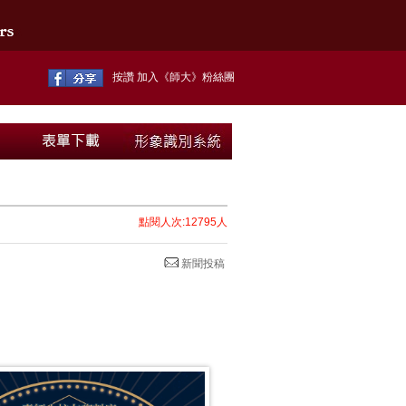
按讚 加入《師大》粉絲團
點閱人次:12795人
新聞投稿