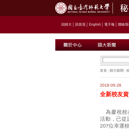
回師大
│
回首頁
│
English
│
電子報
│
聯絡我
首頁
›
師大新聞
›
2018-09-28
全新校友資
為慶祝校
活動，已從
207位幸