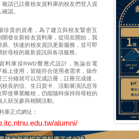
，敬請已註冊校友資料庫的校友們登入資
IL確認。
最珍貴的資產，為了建立與校友緊密互
別開發全新校友資料庫，從現在開始，我
簡易、快速的校友資訊更新服務，並可即
關於母校的最新資訊與各項服務。
資料庫採RWD響應式設計，無論在電
平板上使用，皆能符合使用者需求，操作
要三分鐘就可以完成註冊，註冊完成後，
到校長的信、生日賀卡、活動展演訊息等
友即使畢業離校，仍能隨時保持與母校的
個人狀況參與相關活動。
資料庫正式網址：
p.itc.ntnu.edu.tw/alumni/