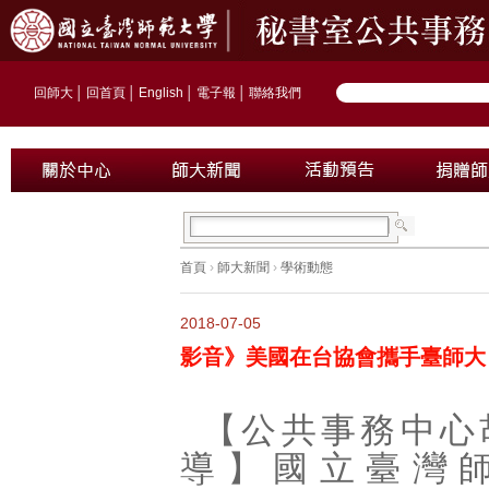
回師大
│
回首頁
│
English
│
電子報
│
聯絡我們
首頁
›
師大新聞
›
學術動態
2018-07-05
影音》美國在台協會攜手臺師大
【公共事務中心
導】國立臺灣