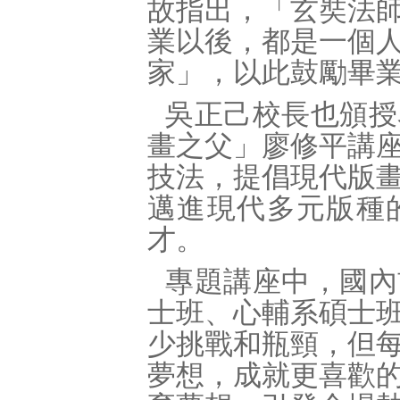
故指出，「玄奘法
業以後，都是一個
家」，以此鼓勵畢
吳正己校長也頒授
畫之父」廖修平講
技法，提倡現代版
邁進現代多元版種
才。
專題講座中，國內
士班、心輔系碩士
少挑戰和瓶頸，但
夢想，成就更喜歡