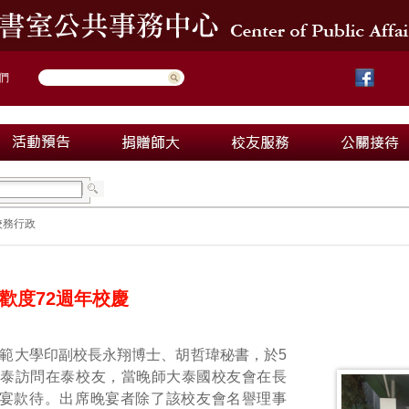
們
校務行政
歡度72週年校慶
範大學印副校長永翔博士、胡哲瑋秘書，於5
蒞泰訪問在泰校友，當晚師大泰國校友會在長
宴款待。出席晚宴者除了該校友會名譽理事