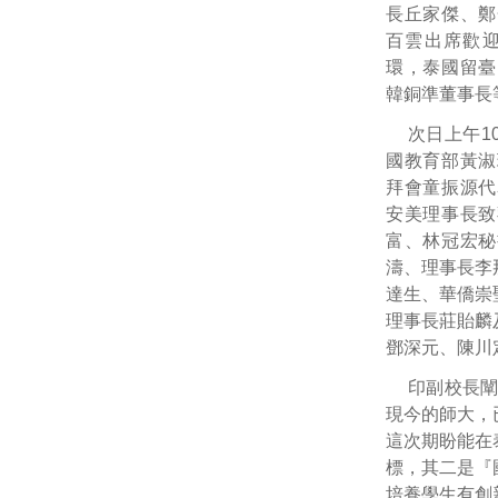
長丘家傑、鄭
百雲出席歡
環，泰國留臺
韓銅準董事長
次日上午1
國教育部黃淑
拜會童振源代
安美理事長致
富、林冠宏秘
濤、理事長李
達生、華僑崇
理事長莊貽麟
鄧深元、陳川
印副校長
現今的師大，
這次期盼能在
標，其二是『
培養學生有創