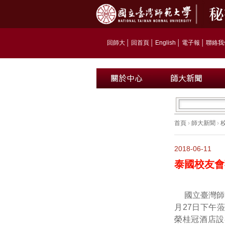
回師大
│
回首頁
│
English
│
電子報
│
聯絡我
首頁
›
師大新聞
›
2018-06-11
泰國校友會
國立臺灣師
月27日下午
榮桂冠酒店設