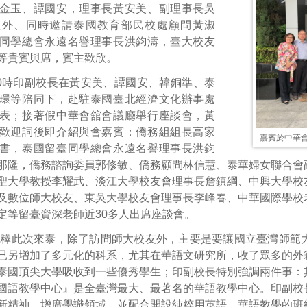
金玉、譚國安，理事長黃安美、副理事長吳
迎外、同時邀請泰國教育部民校處顧問黃淑
同學總會永遠名譽理事長洪鈞濤，臺大校友
等貴賓與席，賓主歡欣。
0時印副校長在黃安美、譚國安、韓銅準、泰
環等陪同下，赴駐泰國臺北經濟文化辦事處
表；接著假中華會舘會議廳舉行座談會，黃
歡迎詞後即介紹與會嘉賓：僑務組組長高家
嘉賓於中華
書，泰國留臺同學總會永遠名譽理事長洪鈞
那隆，僑務諮詢委員郭修敏、僑務顧問林信慧、泰華婦女聯合會
聖大學教授李耀武、淡江大學校友會理事長詹鎮綱、中興大學校
及數位師大校友、東吳大學校友會理事長李峰春、中華國際學校
定等留臺資深老師近30多人出席座談會。
闡釋此次來泰，除了訪問師大校友外，主要是要讓國立臺灣師範
已另增加了多元化的科系，尤其在華語文研究所，收了眾多的外
泰國頂尖大學吸收到一些優秀學生；印副校長特別強調兩件事：
國語教學中心』是全臺灣最大、最著名的華語教學中心。印副校
新精神、增廣學識領域，並配合開設純粹用英語、華語教學的班