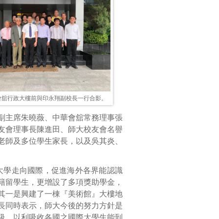
會舘行政大樓前與印永翔副校長一行合影。
副主席朱曉薇、中華會舘常務理事張
友會理事長陳進田、師大校友會名譽
老師及多位學生家長，以及吳其炎、
大學走向國際，促進海外各界能認識
籍留學生，更增設了多項獎助學金，
其一是興建了一棟『美術館』大樓地
長同時表示，師大今後的努力方針是
級，以利吸收各國之國際大學生能到