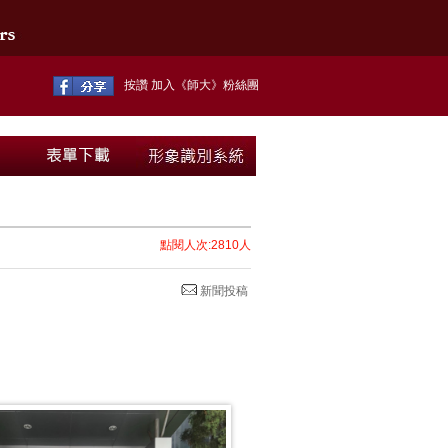
按讚 加入《師大》粉絲團
點閱人次:2810人
新聞投稿