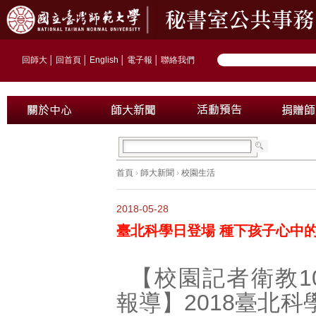
回師大
│
回首頁
│
English
│
電子報
│
聯絡我們
首頁
›
師大新聞
›
校園生活
2018-05-28
臺北科學日登場 種下孩子心中
【校園記者衛教1
報導】2018臺北科