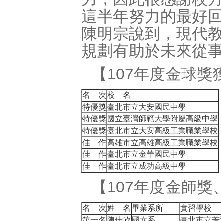
這半年努力的最好
陳明宗說到，現代
規劃有助於未來從
【107年度金球獎
名 次
校 名
特優獎
臺北市立大安國民中學
特優獎
國立臺灣師範大學附屬高級中學
特優獎
臺北市立大安高級工業職業學校
佳 作
高雄市立高雄高級工業職業學校
佳 作
臺北市立金華國民中學
佳 作
臺北市立成功高級中學
【107年度金師
名 次
姓 名
畢業系所
實習學校
第一名
陳佳欣
國文系
臺北市立芳