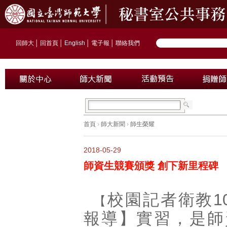
回師大
│
回首頁
│
English
│
電子報
│
聯絡我們
首頁
›
師大新聞
›
師生榮耀
2018-05-29
師資生競賽頒獎 創下新里程碑
校園記者衛教1
【
報導】實習，是師