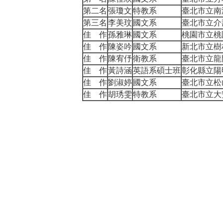
第二名
張瓊文
特教系
臺北市立南
第三名
李美玟
國文系
臺北市立介
佳 作
孫雅琳
國文系
桃園市立桃
佳 作
陳姿吟
國文系
新北市立樹
佳 作
陳宥伃
衛教系
臺北市立龍
佳 作
黃詩涵
英語系碩士班
彰化縣立陽
佳 作
劉淑婷
國文系
臺北市立松
佳 作
胡琇雯
特教系
臺北市立大