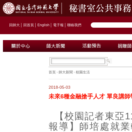
回師大
│
回首頁
│
English
│
電子報
│
聯絡我們
首頁
›
師大新聞
›
校園生活
2018-05-03
未來6種金融搶手人才 單良講師
【校園記者東亞1
報導】師培處就業