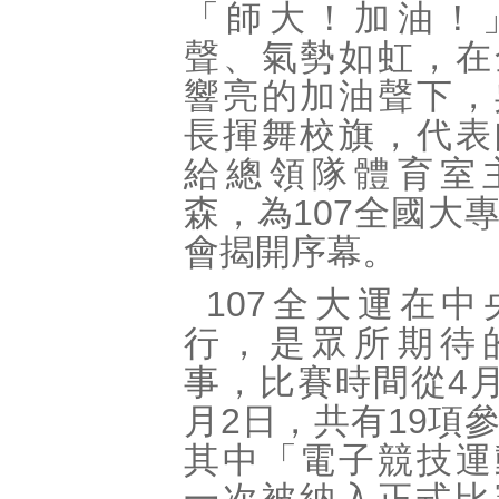
「師大！加油！
聲、氣勢如虹，在
響亮的加油聲下，
長揮舞校旗，代表
給總領隊體育室
森，為107全國大
會揭開序幕。
107全大運在
行，是眾所期待
事，比賽時間從4月
月2日，共有19項
其中「電子競技運