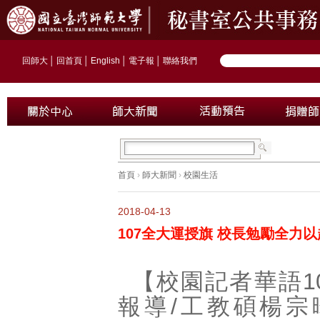
回師大
│
回首頁
│
English
│
電子報
│
聯絡我們
首頁
›
師大新聞
›
校園生活
2018-04-13
107全大運授旗 校長勉勵全力以
【校園記者華語1
報導/工教碩楊宗