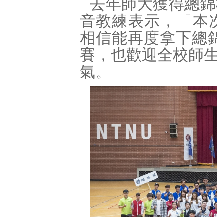
去年師大獲得總錦
音教練表示，「本
相信能再度拿下總
賽，也歡迎全校師
氣。