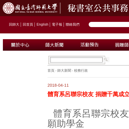
回師大
│
回首頁
│
English
│
電子報
│
聯絡我們
首頁
›
師大新聞
›
校務行政
2018-04-11
體育系呂聯宗校友 捐贈千萬成
體育系呂聯宗校
願助學金