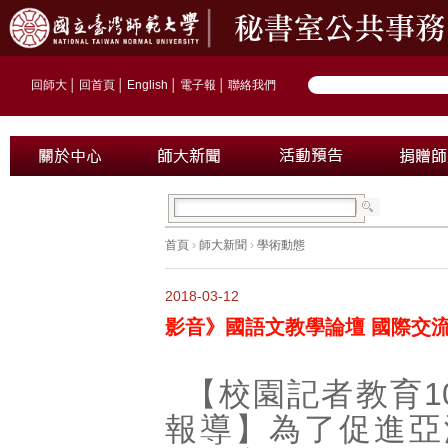
回師大
│
回首頁
│
English
│
電子報
│
聯絡我們
首頁
›
師大新聞
›
學術動態
2018-03-12
影音》國語文教學論壇 國際交
【校園記者教育1
報導】為了促進亞