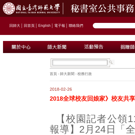
回師大
│
回首頁
│
English
│
電子報
│
聯絡我們
首頁
›
師大新聞
›
校務行政
2018-02-26
2018全球校友回娘家》校友共
【校園記者公領1
報導】2月24日「