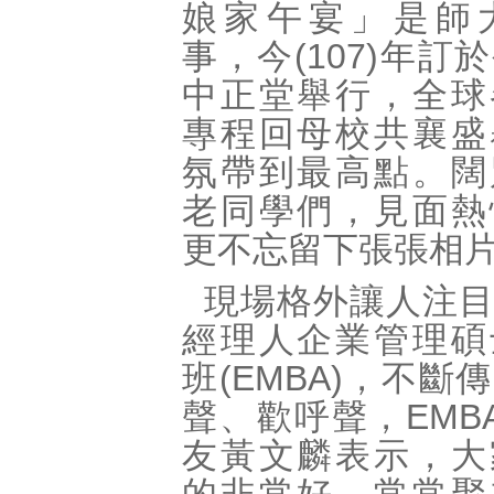
娘家午宴」是師
事，今(107)年訂
中正堂舉行，全球
專程回母校共襄盛
氛帶到最高點。闊
老同學們，見面熱
更不忘留下張張相
現場格外讓人注
經理人企業管理碩
班(EMBA)，不斷
聲、歡呼聲，EMBA
友黃文麟表示，大