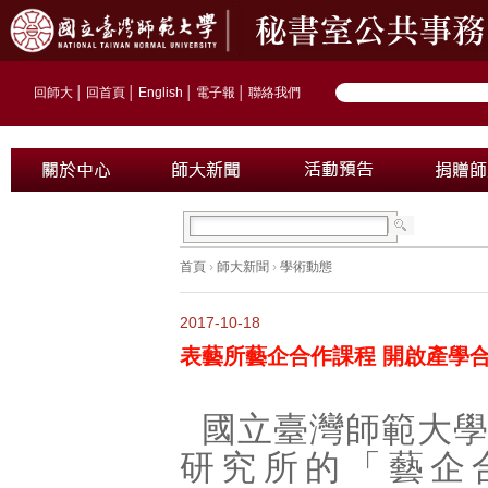
回師大
│
回首頁
│
English
│
電子報
│
聯絡我們
首頁
›
師大新聞
›
學術動態
2017-10-18
表藝所藝企合作課程 開啟產學
國立臺灣師範大
研究所的「藝企