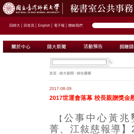
回師大
│
回首頁
│
English
│
電子報
│
聯絡我們
首頁
›
師大新聞
›
師生榮耀
2017-08-09
2017世運會落幕 校長親贈獎金
公事中心黃兆
【
菁、江敍慈報導】2