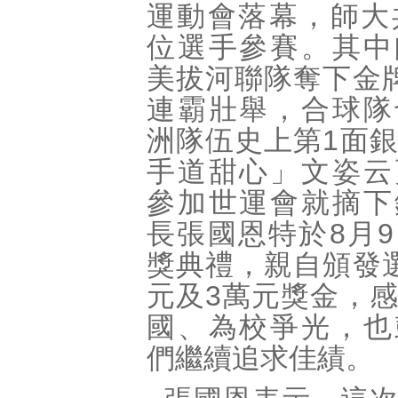
運動會落幕，師大
位選手參賽。其中
美拔河聯隊奪下金
連霸壯舉，合球隊
洲隊伍史上第1面
手道甜心」文姿云
參加世運會就摘下
長張國恩特於8月
獎典禮，親自頒發
元及3萬元獎金，
國、為校爭光，也
們繼續追求佳績。