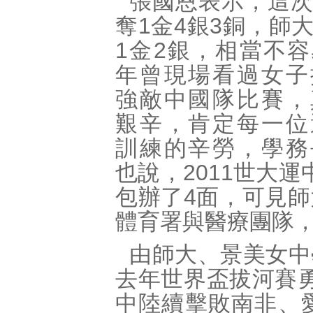
張國恩表示，這
奪1金4銀3銅，師
1金2銀，相當不
年曾現場看過女子
強敵中國隊比賽，
艱辛，肯定每一位
訓練的辛勞，學務
也說，2011世大
包辦了4面，可見
體育署與醫療團隊
由師大、景美女中
去年世界盃拔河賽勇
中陸續擊敗南非、