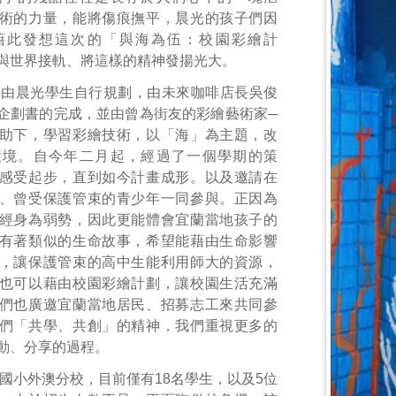
術的力量，能將傷痕撫平，晨光的孩子們因
藉此發想這次的「與海為伍：校園彩繪計
與世界接軌、將這樣的精神發揚光大。
，由晨光學生自行規劃，由未來咖啡店長吳俊
企劃書的完成，並由曾為街友的彩繪藝術家─
助下，學習彩繪技術，以「海」為主題，改
環境。自今年二月起，經過了一個學期的策
感受起步，直到如今計畫成形。以及邀請在
、曾受保護管束的青少年一同參與。正因為
經身為弱勢，因此更能體會宜蘭當地孩子的
有著類似的生命故事，希望能藉由生命影響
，讓保護管束的高中生能利用師大的資源，
也可以藉由校園彩繪計劃，讓校園生活充滿
們也廣邀宜蘭當地居民、招募志工來共同參
們「共學、共創」的精神，我們重視更多的
動、分享的過程。
國小外澳分校，目前僅有18名學生，以及5位