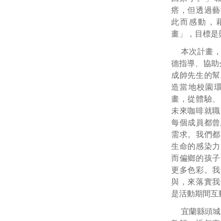
瘩，但透過藝
此而感動，
畫」，目標是
本次計畫
德指導、協助
成帥先生的幫
造當地校園
畫，從體驗、
未來咖啡就職
每個成員都曾
需求。我們都
生命的感染力
而偏鄉的孩子
更多色彩。我
與，來落實我
是活動期間互
宜蘭縣頭城