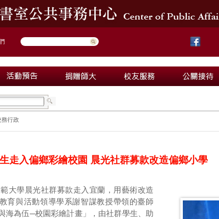
們
校務行政
生走入偏鄉彩繪校園 晨光社群募款改造偏鄉小學
師範大學晨光社群募款走入宜蘭，用藝術改造
教育與活動領導學系謝智謀教授帶領的臺師
與海為伍─校園彩繪計畫」，由社群學生、助