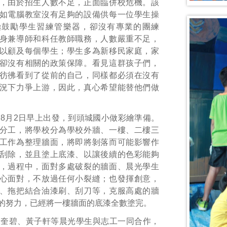
，由於招生人數不足，正面臨併校危機。該
如電腦教室沒有足夠的設備供每一位學生操
極鼓勵學生習練管樂器，卻沒有專業的團練
身兼導師和科任教師職務，人數嚴重不足，
以顧及每個學生；學生多為新移民家庭，家
卻沒有相關的政策保障。看見這群孩子們，
彷彿看到了從前的自己，同樣都必須在沒有
況下力爭上游，因此，真心希望能替他們做
8月2日早上出發，到頭城國小做彩繪準備。
分工，將學校分為學校外牆、一樓、二樓三
工作為整理牆面，將即將剝落而可能影響作
刮除，並且塗上底漆、以讓後續的色彩能夠
，過程中，面對多處破裂的牆面、晨光學生
心面對，不放過任何小裂縫；也發揮創意，
、拖把結合油漆刷、刮刀等，克服高處的牆
的努力，已經將一樓牆面的底漆全數塗完。
陳奎碧、黃子軒等晨光學生與志工一同合作，