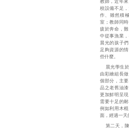
教師，近年來
校設備不足，
作、雖然積
室；教師同時
疲於奔命，難
中從事漁業，
晨光的孩子們
足夠資源的情
些什麼。
晨光學生於
由彩繪組長做
個部分，主要
品之老舊油漆
更加鮮明呈現
需要十足的耐
例如利用木棍
面，經過一天
第二天，