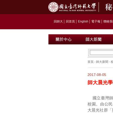
回師大
│
回首頁
│
English
│
電子報
│
聯絡我
首頁
›
師大新聞
›
2017-08-05
師大晨光學
國立臺灣
校園。由公民
大晨光社群「