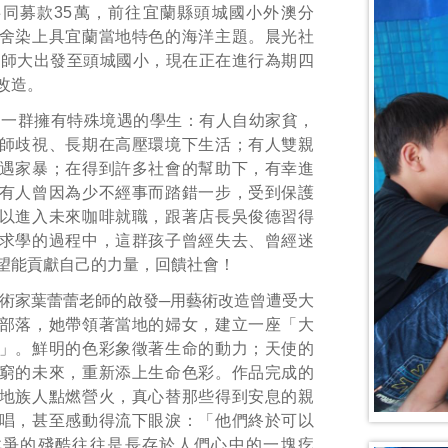
同募款35萬，前往宜蘭縣頭城國小外澳分
舍染上具宜蘭當地特色的海洋主題。晨光社
從師大出發至頭城國小，現在正在進行為期四
改造。
是一群擁有特殊境遇的學生：有人自幼家貧，
師歧視、長期在高壓環境下生活；有人雙親
遇家暴；在得到許多社會的幫助下，有幸進
有人曾因為少不經事而踏錯一步，受到保護
以進入未來咖啡就職，跟著店長吳俊德習得
求學的過程中，這群孩子曾經失去、曾經迷
望能貢獻自己的力量，回饋社會！
術家葉蕾蕾老師的啟發─用藝術改造曾遭受大
部落，她帶領著當地的婦女，建立一座「大
」。鮮明的色彩象徵著生命的動力；天使的
窮的未來，重新添上生命色彩。作品完成的
地族人點燃營火，真心替那些得到安息的親
唱，甚至感動得流下眼淚：「他們終於可以
戰爭的殘酷往往是長存於人們心中的一塊疙