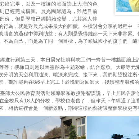
彩繪完畢，以及一樓讓的牆面染上大海的色
則已經完成構圖。晨光團隊認為，雖然目前
部份，但是學校已經開始改變，尤其路人停
的行為，就是對晨光成果最大的回饋。在檢討會分享的過程中，
助膳食的過程中得到助益；有人則是覺得雖然一天下來非常累、
，不為自己，而是為了同一個目標，為了頭城國小的孩子們！隨
已經進行到第三天，本日晨光社群與志工們一齊替一樓牆面繪上
等等；樓梯口則是以幽靈船為主題彩繪，結合鯊魚、大船等元
次分明的天空利用油漆、噴漆來完成。接下來，我們期望投注所
景，期許能夠在8/6早上完工！於晚間返回師大，後續整理服務
的臺師大公民教育與活動領導學系教授謝智謀說，早上居民告訴
在全校只有18人的分校，學校也老舊了，但昨天下午經過了這
來，相信這裡會是一個新景點，期待這樣的藝術讓整個學校更有