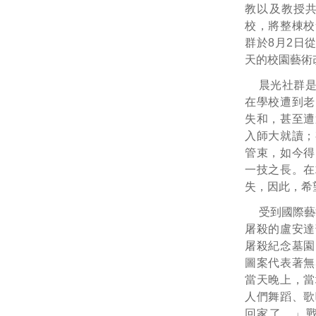
教以及教授共
校，將整棟校
群於8月2日
天的校園藝術
晨光社群
在學校遭到老
失和，甚至遭
入師大就讀；
管束，如今得
一技之長。在
失，因此，希
受到國際藝
屠殺的盧安達
屠殺紀念墓園
圖案代表著無
當天晚上，當
人們舞蹈、歌
回家了。」