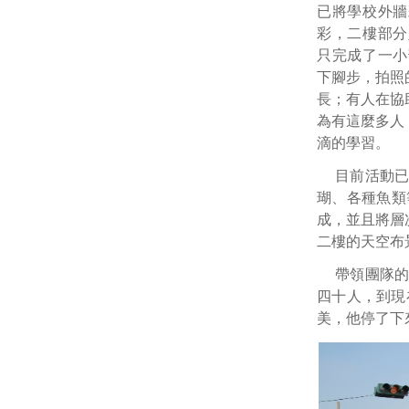
已將學校外牆
彩，二樓部分
只完成了一小
下腳步，拍照
長；有人在協
為有這麼多人
滴的學習。
目前活動
瑚、各種魚類
成，並且將層
二樓的天空布
帶領團隊
四十人，到現
美，他停了下