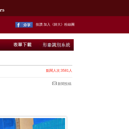
按讚 加入《師大》粉絲團
點閱人次:3581人
新聞投稿