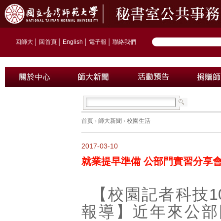
回師大
│
回首頁
│
English
│
電子報
│
聯絡我們
首頁
›
師大新聞
›
校園生活
2017-03-10
就業提早準備 公部門實習分享
【校園記者科技1
報導】近年來公部