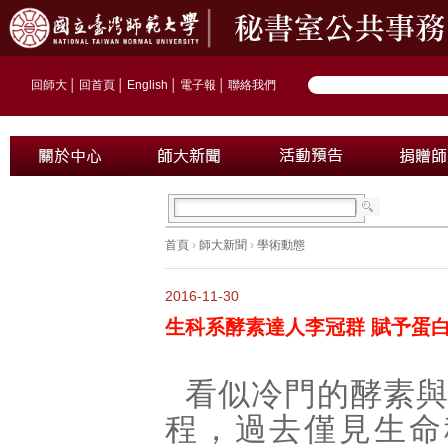
回師大
│
回首頁
│
English
│
電子報
│
聯絡我們
首頁
›
師大新聞
›
學術動態
2016-11-30
生科系酵素達人李冠群 賦予蛋
看似冷門的酵素
程，過去僅見生命