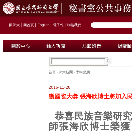
回師大
│
回首頁
│
English
│
電子報
│
聯絡我們
首頁
›
師大新聞
›
學術動態
2016-11-28
獲國際大獎 張海欣博士將加入
恭喜民族音樂研
師張海欣博士榮獲