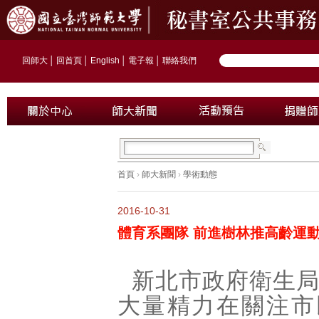
回師大
│
回首頁
│
English
│
電子報
│
聯絡我們
首頁
›
師大新聞
›
學術動態
2016-10-31
體育系團隊 前進樹林推高齡運
新北市政府衛生
大量精力在關注市