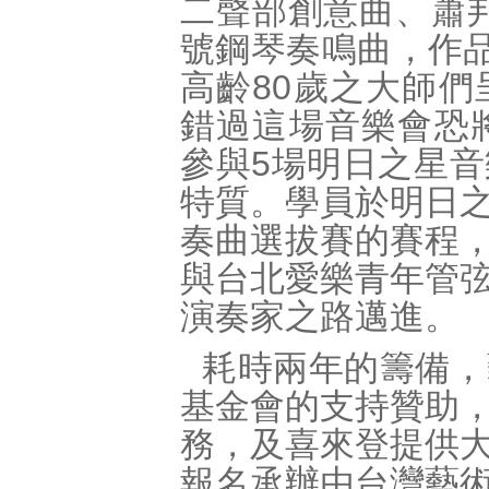
二聲部創意曲、蕭邦
號鋼琴奏鳴曲，作品
高齡80歲之大師
錯過這場音樂會恐
參與5場明日之星
特質。學員於明日
奏曲選拔賽的賽程
與台北愛樂青年管
演奏家之路邁進。
耗時兩年的籌備，
基金會的支持贊助
務，及喜來登提供
報名承辦由台灣藝