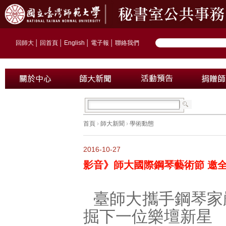
回師大
│
回首頁
│
English
│
電子報
│
聯絡我們
首頁
›
師大新聞
›
學術動態
2016-10-27
影音》師大國際鋼琴藝術節 邀
臺師大攜手鋼琴家
掘下一位樂壇新星