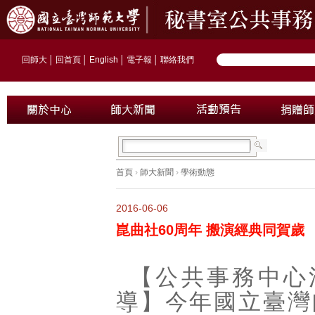
回師大
│
回首頁
│
English
│
電子報
│
聯絡我們
首頁
›
師大新聞
›
學術動態
2016-06-06
崑曲社60周年 搬演經典同賀歲
【公共事務中心
導】今年國立臺灣