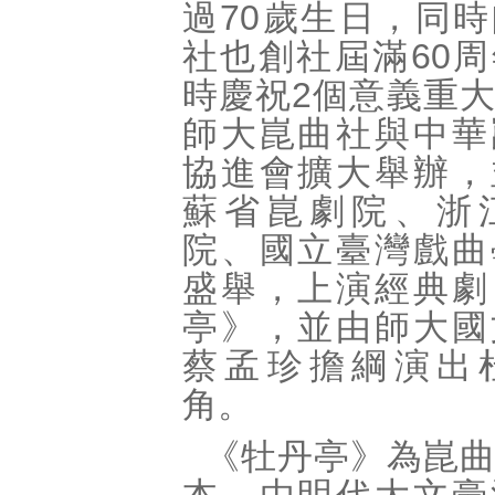
過70歲生日，同
社也創社屆滿60
時慶祝2個意義重
師大崑曲社與中華
協進會擴大舉辦，
蘇省崑劇院、浙
院、國立臺灣戲曲
盛舉，上演經典劇
亭》，並由師大國
蔡孟珍擔綱演出
角。
《牡丹亭》為崑