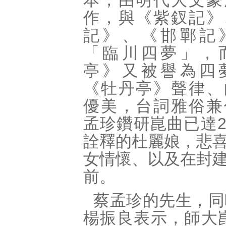
本，由明代大文豪
作，與《紫釵記》
記》、《邯鄲記
「臨川四夢」，
亭》又被譽為四
《牡丹亭》聲律、
優美，台詞雅俗兼
孟珍鑽研崑曲已達
詮釋的杜麗娘，悲
女情懷、以及在封
前。
蔡孟珍的先生，同
楊振良表示，師大