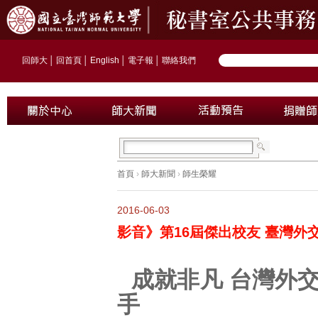
回師大
│
回首頁
│
English
│
電子報
│
聯絡我們
首頁
›
師大新聞
›
師生榮耀
2016-06-03
影音》第16屆傑出校友 臺灣外
成就非凡 台灣外
手