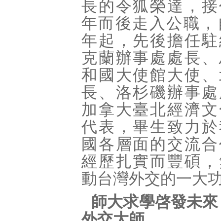
長的令狐榮達，接
年而後走入公職，
年起，先後擔任駐
克蘭辦事處處長、
和國大使館大使、
長、洛杉磯辦事處
加拿大臺北經濟文
代表，畢生致力於
國各層面的交流合
經歷扎實而豐碩，
動台灣外交的一大
師大求學啓發未來
外交大師