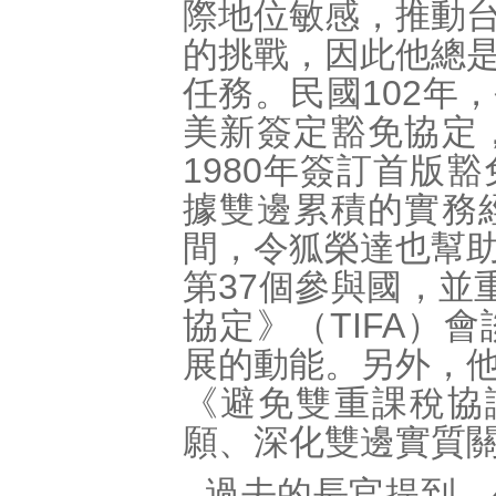
際地位敏感，推動
的挑戰，因此他總
任務。民國102年
美新簽定豁免協定
1980年簽訂首版
據雙邊累積的實務
間，令狐榮達也幫
第37個參與國，並
協定》（TIFA）
展的動能。另外，
《避免雙重課稅協
願、深化雙邊實質
過去的長官提到，