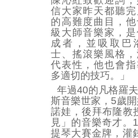
陳沁紅致歡迎詞，
信大家昨天都聽完
的高難度曲目，他
級大師音樂家，是
成者，並吸取巴
士、搖滾樂風格，
代表性，他也會指
多適切的技巧。」
年過40的凡格羅
斯音樂世家，5歲
諾娃，後拜布隆教
見」的音樂奇才。
提琴大賽金牌，灌