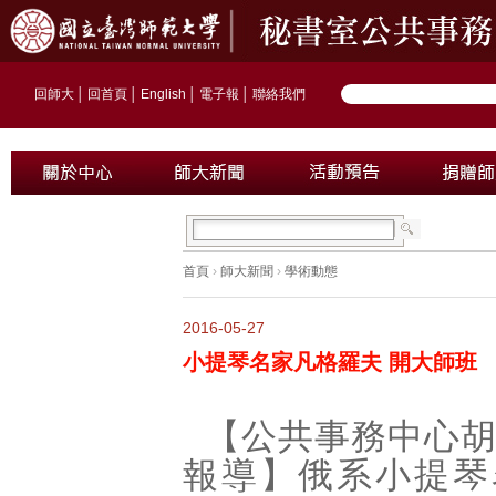
回師大
│
回首頁
│
English
│
電子報
│
聯絡我們
首頁
›
師大新聞
›
學術動態
2016-05-27
小提琴名家凡格羅夫 開大師班
【公共事務中心
報導】俄系小提琴