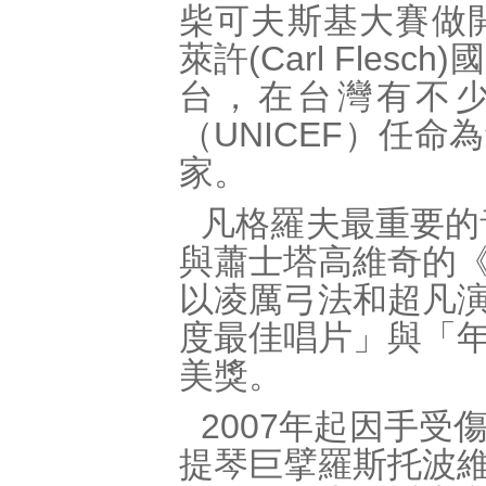
柴可夫斯基大賽做
萊許(Carl Fle
台，在台灣有不少
（UNICEF）任
家。
凡格羅夫最重要的
與蕭士塔高維奇的
以凌厲弓法和超凡
度最佳唱片」與「
美獎。
2007年起因手
提琴巨擘羅斯托波