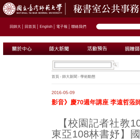
回師大
│
回首頁
│
English
│
電子報
│
聯絡我們
首頁
›
師大新聞
›
學術動態
2016-05-09
影音》慶70週年講座 李遠哲蒞
【校園記者社教10
東亞108林書妤】