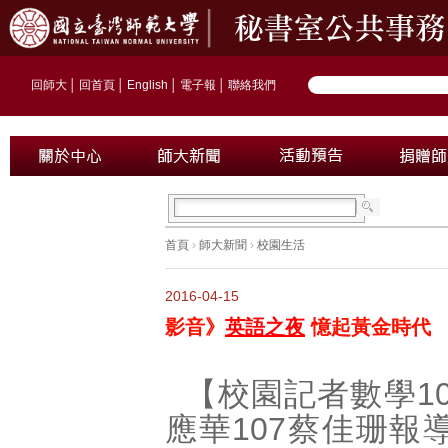
回師大
│
回首頁
│
English
│
電子報
│
聯絡我們
首頁
›
師大新聞
›
校園生活
2016-04-15
影音》
英語之夜
憶起黃金時代
【校園記者數學10
應華107蔡佳珊報導