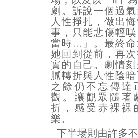
場，以及以「if」
劇。訴說一個過氣
人性掙扎，做出悔
事，只能悲傷輕嘆
當時…」。最終命
她回到從前，再次
實的自己。劇情刻
膩轉折與人性陰暗
之餘仍不忘傳達
觀。讓觀眾隨著
折，感受赤裸裸
樂。
下半場則由許多