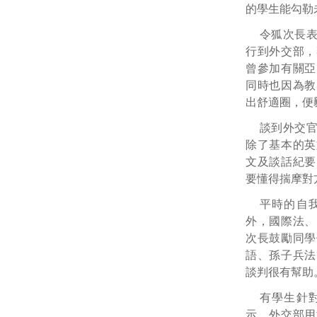
的學生能勾勒
令狐次長
行到外交部，
曾參加有關亞
同時也因為教
出舒適圈，便
談到外交
除了基本的英
文及談話紀要
要懂得揣摩對
平時的自
外，國際法、
次長鼓勵同學
語、孫子兵法
談判很有幫助
有學生針
示，外交部用