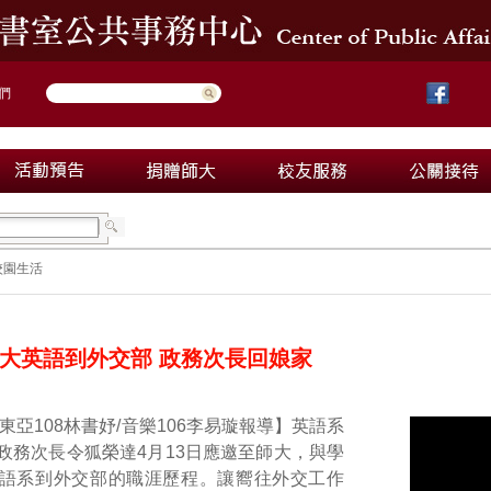
們
校園生活
大英語到外交部 政務次長回娘家
東亞108林書妤/音樂106李易璇報導】英語系
政務次長令狐榮達4月13日應邀至師大，與學
語系到外交部的職涯歷程。讓嚮往外交工作