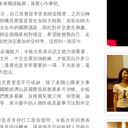
未來職涯輪廓，落實心中夢想。
表示，自己其實很享受老師這職業，之所以轉
契機其實還是發生在師大時期：當初在師大
太合作的國際議題，因此對外交產生興趣。
師這個職業相對穩定，希望能挑戰自己、走
毅然決定參加外交特考，沒想到一路至今。
官必備能力，令狐次長表示語文能力很重要，
文外，中文也要加強鍛鍊，才能寫出許多公
；溝通也是非常重要的一環，不光表達，還
方想法。
我充實更是不可或缺，除了多關心國家大事
國際經濟以及國際貿易都要多方涉略。令狐
們應多看書，並推薦笑傲江湖、胡雪巖、論
等，表示書中的人物性格及處事方法對外交
。
對是否支持打工度假發問，令狐次長回應表
意是提供機會，讓資源不足的年輕人也能出