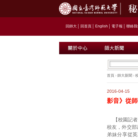
回師大
│
回首頁
│
English
│
電子報
│
聯絡我
首頁
›
師大新聞
›
2016-04-15
影音》從師
【校園記者
校友，外交部
弟妹分享從英