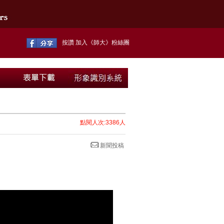
按讚 加入《師大》粉絲團
點閱人次:3386人
新聞投稿