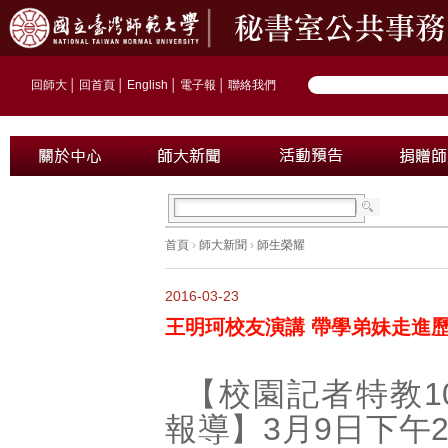
回師大
│
回首頁
│
English
│
電子報
│
聯絡我們
首頁
›
師大新聞
›
師生榮耀
2016-03-23
王明珂校友演講 帶學弟妹走進
【校園記者特教1
報導】3月9日下午