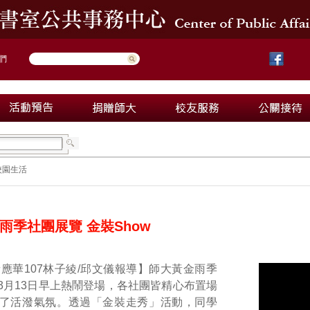
們
校園生活
雨季社團展覽 金裝Show
應華107林子綾/邱文儀報導】師大黃金雨季
3月13日早上熱鬧登場，各社團皆精心布置場
了活潑氣氛。透過「金裝走秀」活動，同學