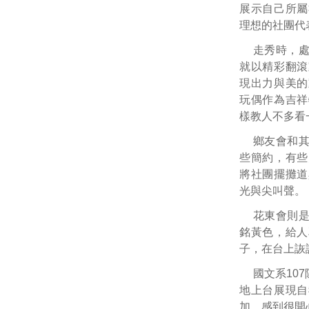
展示自己所屬
理想的社團代
走秀時，
就以精彩翻滾
現出力與美的
玩偶作為吉祥
樣教人不多看
鄉友會和
些簡約，有些
將社團擺攤道
光與尖叫聲。
花東會則
銘黃色，給人
子，在台上詼
國文系10
地上台展現自
加，感到很開