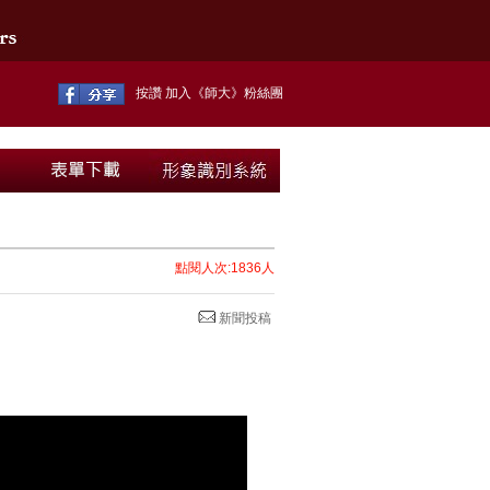
按讚 加入《師大》粉絲團
點閱人次:1836人
新聞投稿