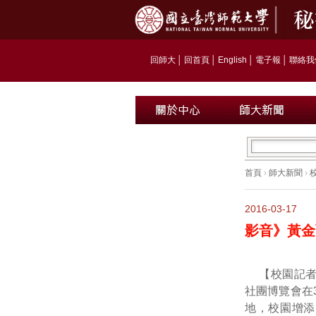
回師大
│
回首頁
│
English
│
電子報
│
聯絡我
首頁
›
師大新聞
›
2016-03-17
影音》黃金
【校園記者
社團博覽會在
地，校園增添