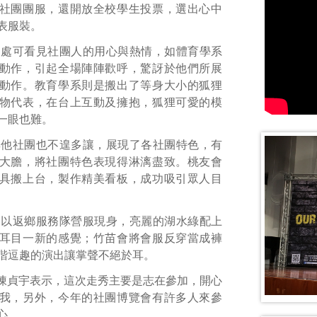
社團團服，還開放全校學生投票，選出心中
表服裝。
處處可看見社團人的用心與熱情，如體育學系
動作，引起全場陣陣歡呼，驚訝於他們所展
動作。教育學系則是搬出了等身大小的狐狸
物代表，在台上互動及擁抱，狐狸可愛的模
一眼也難。
其他社團也不遑多讓，展現了各社團特色，有
大膽，將社團特色表現得淋漓盡致。桃友會
具搬上台，製作精美看板，成功吸引眾人目
是以返鄉服務隊營服現身，亮麗的湖水綠配上
耳目一新的感覺；竹苗會將會服反穿當成褲
諧逗趣的演出讓掌聲不絕於耳。
7陳貞宇表示，這次走秀主要是志在參加，開心
我，另外，今年的社團博覽會有許多人來參
心。