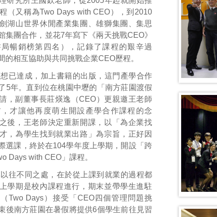
理研究所王國欽老師，從2005年起就開始推
又稱為Two Days with CEO），到2010
劍湖山世界休閒產業集團、雄獅集團、集思
館集團合作，並花7年寫下《兩天挑戰CEO》
書局暢銷榜第四名），記錄了課程的艱辛過
間的相互協助與共同挑戰企業CEO歷程。
夢想已達成，加上書籍的出版，這門產學合作
了5年。直到位在桃園中壢的「南方莊園渡假
請，副董事長莊煐逸（CEO）更親邀王老師
訪，才讓他再度萌生開設產學合作課程的念
之後，王老師決定重新開課，以「為企業找
才，為學生找到就業出路」為宗旨，正好因
際選課，終於在104學年度上學期，開設「跨
 Days with CEO」課程。
與以往不同之處，在於從上課到就業的過程都
上學期是校內課程進行，期末並帶學生進駐
Two Days）接受「CEO四個管理問題挑
束後南方莊園在暑假將提供6個學生前往見習