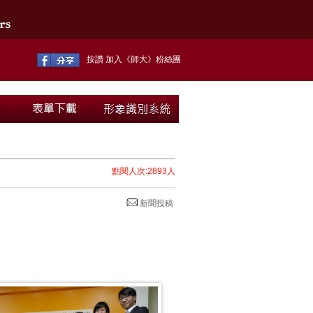
按讚 加入《師大》粉絲團
點閱人次:2893人
新聞投稿