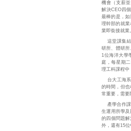
機會（支薪並
解決CEO四
最棒的是，如
理幹部的就業
業即銜接就業
這堂課集結
研所、體研所
1位海洋大學
庭，每星期二
理工科課程中
台大工海
的時間，但也
常重要，需要
產學合作課
生運用所學及
的四個問題解
外，還有15