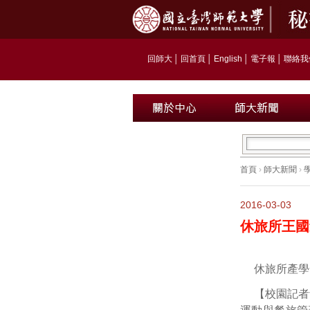
回師大
│
回首頁
│
English
│
電子報
│
聯絡我
首頁
›
師大新聞
›
2016-03-03
休旅所王國
休旅所產學
【校園記者