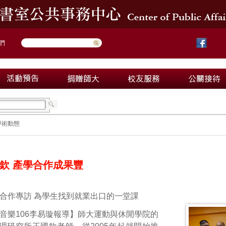
們
學術動態
欽 產學合作成果豐
合作專訪 為學生找到就業出口的一堂課
音樂106李易璇報導】師大運動與休閒學院的