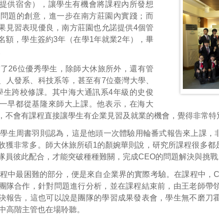
提供宿舍），讓學生有機會將課程內所發想
個問題的創意，進一步在南方莊園內實踐；而
果見習表現優良，南方莊園也允諾提供4個管
名額，學生簽約3年（在學1年就業2年），畢
。
了26位優秀學生，除師大休旅所外，還有管
、人發系、科技系等，甚至有7位臺灣大學、
學生跨校修課。其中海大通訊系4年級的史俊
一早都從基隆來師大上課。他表示，在海大
，不會有課程直接讓學生有企業見習及就業的機會，覺得非常特
系學生周書羽則認為，這是他頭一次體驗用輪番式報告來上課，
收獲非常多。師大休旅所碩1的顏婉華則說，研究所課程很多都
隊員彼此配合，才能突破種種難關，完成CEO的問題解決與挑戰
程中最困難的部分，便是來自企業界的實際考驗。在課程中，C
團隊合作，針對問題進行分析，並在課程結束前，由王老師帶領
決報告，這也可以說是團隊的學習成果發表會，學生無不磨刀霍
位中高階主管也在場聆聽。