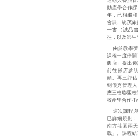
運動與餐旅管
動產學合作課程（
年，已相繼和
會展、統茂旅
一書（誠品
往，以及師生
由於教學
課程一度停開
飯店」提出邀
前往飯店參
頭。再三評估
到優秀管理人
應三校聯盟校
校產學合作-Two
這次課程
已詳細規劃：
南方莊園兩天（
戰」。課程結