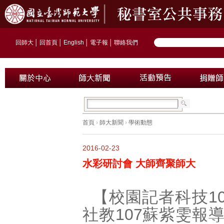
回師大
│
回首頁
│
English
│
電子報
│
聯絡我們
首頁
›
師大新聞
›
學術動態
2016-02-23
水彩研討會 大師齊聚師大
【校園記者科技10
社教107蘇紫雯報