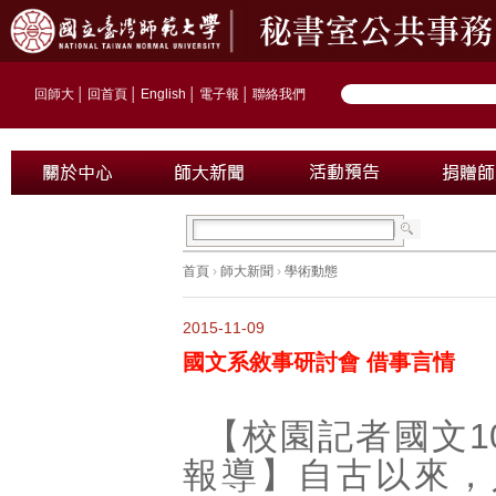
回師大
│
回首頁
│
English
│
電子報
│
聯絡我們
首頁
›
師大新聞
›
學術動態
2015-11-09
國文系敘事研討會 借事言情
【校園記者國文1
報導】自古以來，