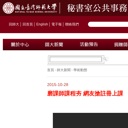
回師大
│
回首頁
│
English
│
電子報
│
聯絡我們
首頁
›
師大新聞
›
學術動態
2015-10-28
磨課師課程夯 網友搶註冊上課