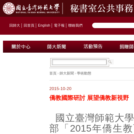
回師大
│
回首頁
│
English
│
電子報
│
聯絡我們
首頁
›
師大新聞
›
學術動態
2015-10-20
僑教國際研討 展望僑教新視野
國立臺灣師範大
部「2015年僑生