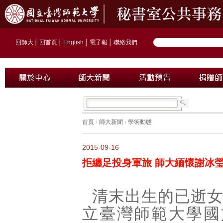
回師大
│
回首頁
│
English
│
電子報
│
聯絡我們
首頁
›
師大新聞
›
學術動態
2015-09-16
拒纏足投身軍旅 師大緬懷謝冰
清末出生的已逝
立臺灣師範大學國