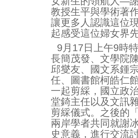
女新生的領航人—
教授生平與學術著
讓更多人認識這位
起感受這位婦女界
9月17日上午9
長簡茂發、文學院
邱燮友、國文系鍾
任、圖書館柯皓仁
一起剪綵，國立政
堂錡主任以及文訊
剪綵儀式。之後的
兩岸學者共同就謝
史意義，進行交流