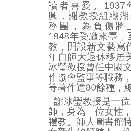
讀者喜愛。193
興，謝教授組織湖
務團，為負傷將
1948年受邀來臺
教，開設新文藝寫作
年自師大退休移居美
冰瑩教授曾任中國
作協會監事等職務
等著作達80餘種，總
謝冰瑩教授是一位
師，身為一位女性
禮教。師大圖書館特