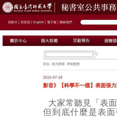
回師大
│
回首頁
│
English
│
電子報
│
聯絡我們
首頁
›
師大新聞
›
學術動態
2015-07-24
影音》【科學不一樣】表面張力
大家常聽見「表
但到底什麼是表面