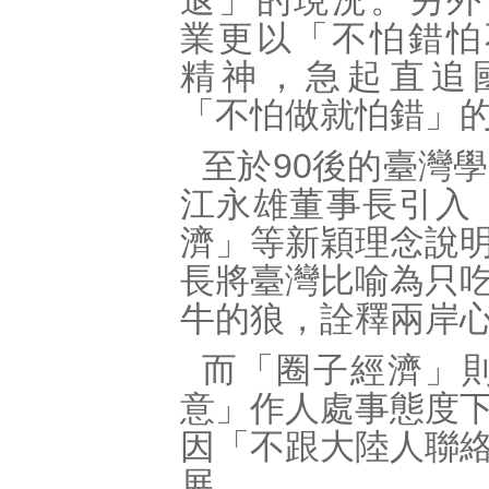
退」的現況。另外
業更以「不怕錯怕
精神，急起直追
「不怕做就怕錯」
至於90後的臺灣
江永雄董事長引入
濟」等新穎理念說
長將臺灣比喻為只
牛的狼，詮釋兩岸
而「圈子經濟」
意」作人處事態度
因「不跟大陸人聯
展。