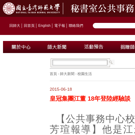
回師大
│
回首頁
│
English
│
電子報
│
聯絡我們
首頁
›
師大新聞
›
校園生活
2015-06-18
皇冠集團江董 18年登陸經驗談
【公共事務中心
芳瑄報導】他是江