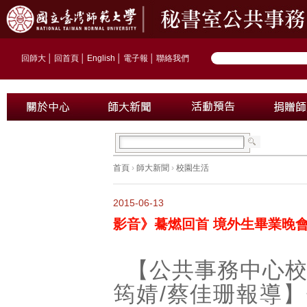
回師大
│
回首頁
│
English
│
電子報
│
聯絡我們
首頁
›
師大新聞
›
校園生活
2015-06-13
影音》驀燃回首 境外生畢業晚
【公共事務中心
筠婧
/
蔡佳珊報導】