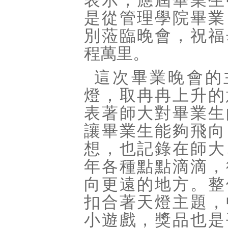
表示，應屆畢業生
是從管理學院畢業
別蒞臨晚會，祝福
程萬里。
這次畢業晚會的
燈，取冉冉上升的
表著師大對畢業生
讓畢業生能夠飛向
想，也記錄在師大
年各種點點滴滴，
向更遠的地方。整
扣合著天燈主題，
小遊戲，獎品也是