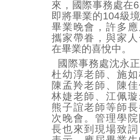
來，國際事務處在
6
即將畢業的
104
級
畢業晚會，許多應
攜家帶眷，與家人
在畢業的喜悅中。
國際事務處沈永
杜幼淳老師、施如
陳孟羚老師、陳佳
林婕老師、江佩璇
熊子誼老師等師長
次晚會。管理學院
長也來到現場致詞