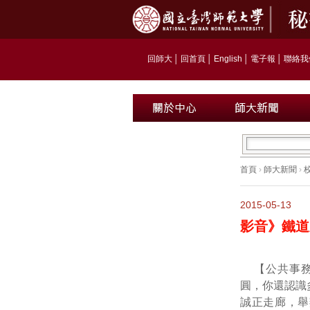
回師大
│
回首頁
│
English
│
電子報
│
聯絡我
首頁
›
師大新聞
›
2015-05-13
影音》鐵道
【公共事
圓，你還認識
誠正走廊，舉