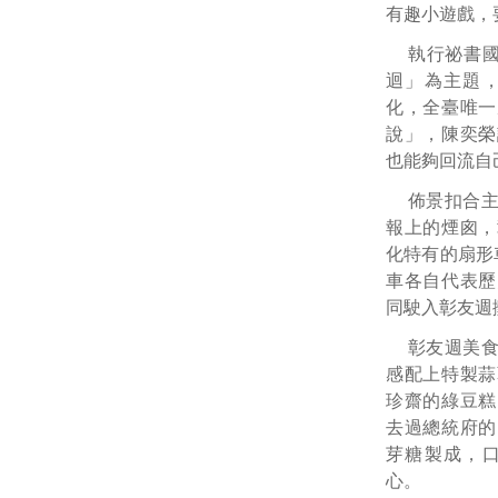
有趣小遊戲，
執行祕書國
迴」為主題
化，全臺唯一
說」，陳奕榮
也能夠回流自
佈景扣合
報上的煙囪，
化特有的扇形
車各自代表歷
同駛入彰友週
彰友週美
感配上特製蒜
珍齋的綠豆糕
去過總統府的
芽糖製成，
心。