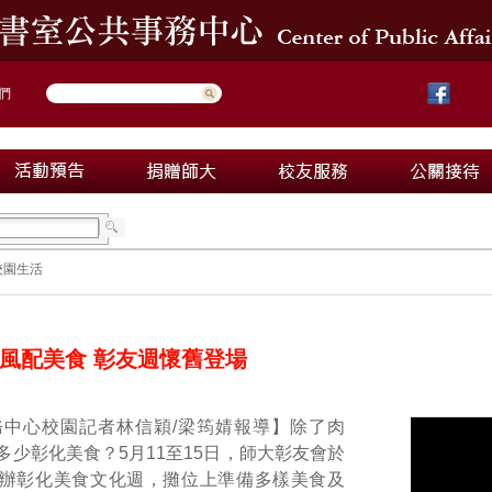
們
校園生活
風配美食 彰友週懷舊登場
務中心校園記者林信穎/梁筠婧報導】除了肉
多少彰化美食？5月11至15日，師大彰友會於
辦彰化美食文化週，攤位上準備多樣美食及