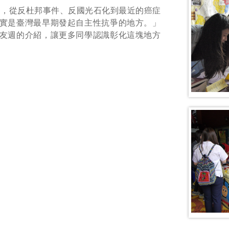
到，從反杜邦事件、反國光石化到最近的癌症
實是臺灣最早期發起自主性抗爭的地方。」
友週的介紹，讓更多同學認識彰化這塊地方