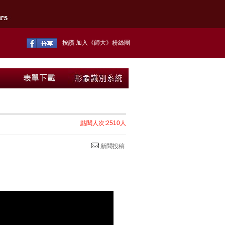
按讚 加入《師大》粉絲團
點閱人次:2510人
新聞投稿