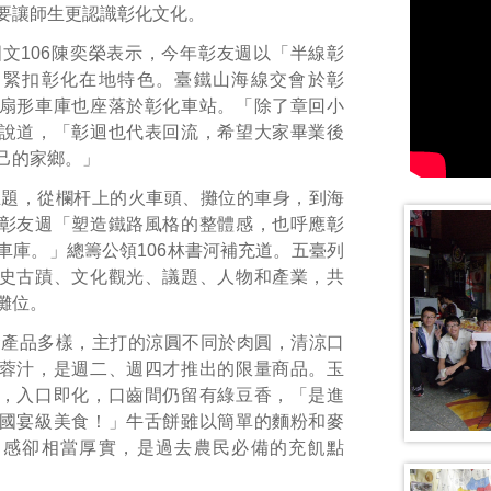
要讓師生更認識彰化文化。
文106陳奕榮表示，今年彰友週以「半線彰
，緊扣彰化在地特色。臺鐵山海線交會於彰
扇形車庫也座落於彰化車站。「除了章回小
說道，「彰迴也代表回流，希望大家畢業後
己的家鄉。」
主題，從欄杆上的火車頭、攤位的車身，到海
彰友週「塑造鐵路風格的整體感，也呼應彰
車庫。」總籌公領106林書河補充道。五臺列
史古蹟、文化觀光、議題、人物和產業，共
攤位。
食產品多樣，主打的涼圓不同於肉圓，清涼口
蓉汁，是週二、週四才推出的限量商品。玉
，入口即化，口齒間仍留有綠豆香，「是進
國宴級美食！」牛舌餅雖以簡單的麵粉和麥
口感卻相當厚實，是過去農民必備的充飢點