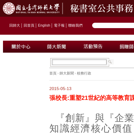
回師大
│
回首頁
│
English
│
電子報
│
聯絡我們
首頁
›
師大新聞
›
校務行政
2015-05-13
張校長:重塑21世紀的高等教育
『創新』與『企
知識經濟核心價值